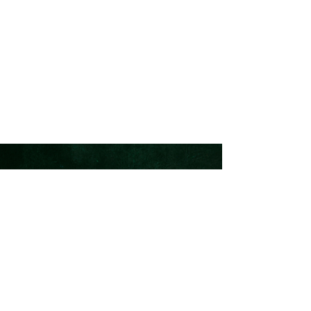
Privatlivspolitik
Holstebrovej 50, 7400 Herning
♡ CVR:
43472453
Mail: kontakt@rodkraft.nu
♡ Tlf.: 27632494