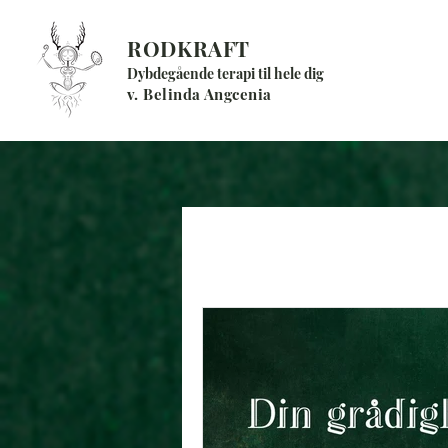
RODKRAFT
Dybdegående terapi til hele dig
v. Belinda Angcenia