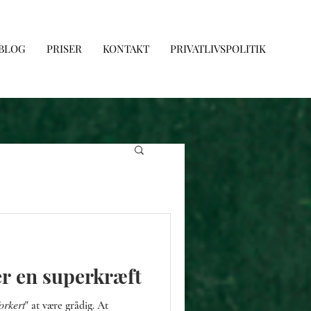
 BLOG
PRISER
KONTAKT
PRIVATLIVSPOLITIK
r en superkræft
𝑘𝑒𝑟𝑡" at være grådig. At