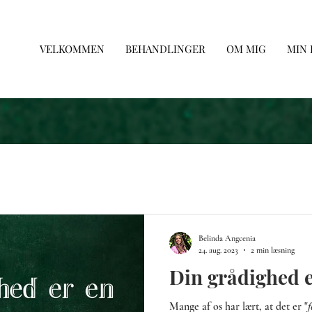
VELKOMMEN
BEHANDLINGER
OM MIG
MIN
Belinda Angcenia
24. aug. 2023
2 min læsning
Din grådighed e
Mange af os har lært, at det er "𝑓𝑜