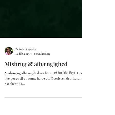
Belinda Angcenia
14. feb. 2023
1 min læsning
Misbrug & afhængighed
Misbrug og afhængighed gør livet 𝕦𝕕𝕙𝕠𝕝𝕕𝕖𝕝𝕚𝕘𝕥. Det
hjælper os til at kunne holde ud. Overleve i det liv, som vi
har skabt, så...