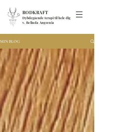
RODKRAFT
Dybdegående terapi til hele dig
v. Belinda Angcenia
MIN BLOG