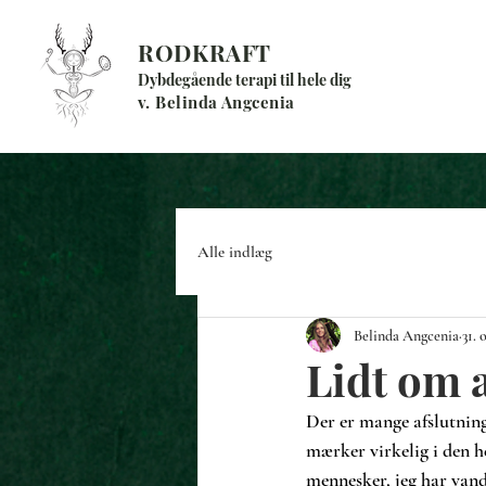
RODKRAFT
Dybdegående terapi til hele dig
v. Belinda Angcenia
Alle indlæg
Belinda Angcenia
31. 
Lidt om 
Der er mange afslutninge
mærker virkelig i den h
mennesker, jeg har van