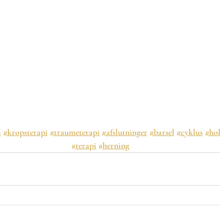
i
#kropsterapi
#traumeterapi
#afslutninger
#barsel
#cyklus
#hol
#terapi
#herning