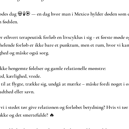
ødes dag 💀🕯🏵 — en dag hvor man i Mexico hylder døden som en
m fødslen.
hvert terapeutisk forløb en livscyklus i sig - et første møde og
helende forløb er ikke bare et punktum, men et rum, hvor vi ka
hed og måske også sorg.
kke hengemte følelser og gamle relationelle mønstre:
d, kærlighed, vrede.
til at flygte, trække sig, undgå at mærke – måske fordi noget i 
ladthed eller savn.
vi i stedet tør give relationen og forløbet betydning? Hvis vi tør 
ukke og det smertefulde? 🔥