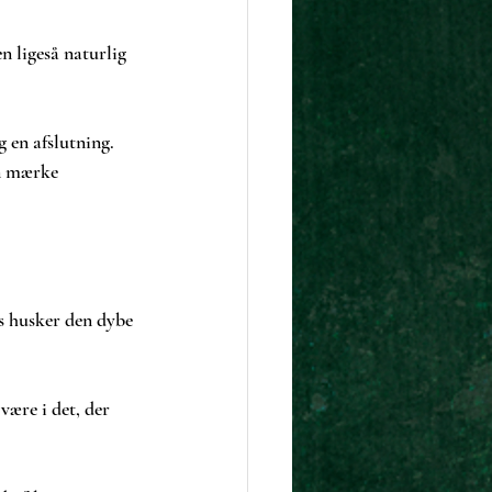
 ligeså naturlig 
 en afslutning. 
n mærke 
os husker den dybe 
være i det, der 