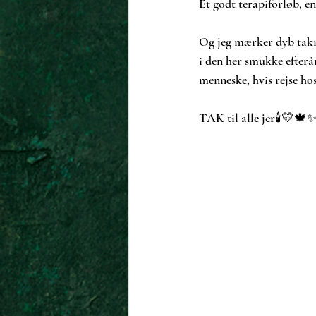
Et godt terapiforløb, e
Og jeg mærker dyb takn
i den her smukke efterår
menneske, hvis rejse hos
TAK til alle jer🕯️💛🍁✨