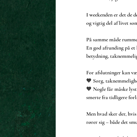
I weekenden er det de d
og vigtig del af livet so
På samme måde rummer et
En god afrunding på et 
betydning, taknemmelig
For afslutninger kan væ
🧡 Sorg, taknemmelighe
🧡 Nogle får måske lyst 
smerte fra tidligere for
Men hvad sker der, hvis 
rører sig – både det sm