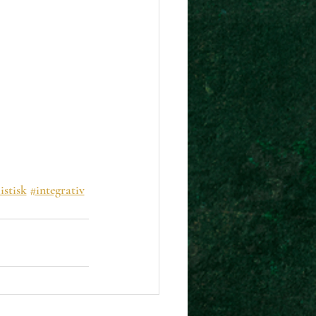
istisk
#integrativ