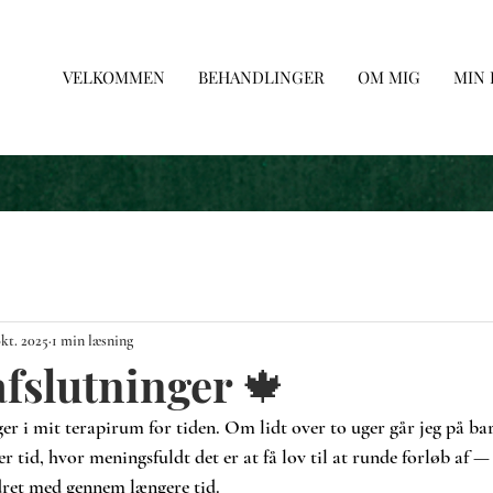
VELKOMMEN
BEHANDLINGER
OM MIG
MIN
okt. 2025
1 min læsning
afslutninger 🍁
r i mit terapirum for tiden. Om lidt over to uger går jeg på bars
er tid, hvor meningsfuldt det er at få lov til at runde forløb af
dret med gennem længere tid.