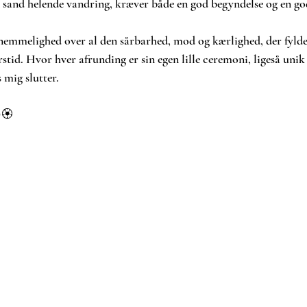
n sand helende vandring, kræver både en god begyndelse og en go
emmelighed over al den sårbarhed, mod og kærlighed, der fylde
stid. Hvor hver afrunding er sin egen lille ceremoni, ligeså unik
 mig slutter.
️🏵